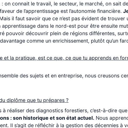
 on connait le travail, le secteur, le marché, on sait d
aveur de l’apprentissage est l’autonomie financière.
J
 Mais il faut savoir que ce n’est pas évident de trouve
 apprentissage dans le nord-est pour être ensuite mu
oré pouvoir découvrir plein de régions différentes, surto
ois davantage comme un enrichissement, plutôt qu’un far
ie et la pratique, est ce que, ce que tu apprends en form
’ensemble des sujets et en entreprise, nous creusons ce
 du diplôme que tu prépares ?
 à réaliser des diagnostics forestiers, c’est-à-dire q
ns : son historique et son état actuel.
Nous apprenons
t. Il s’agit de réfléchir à la gestion des décennies à 