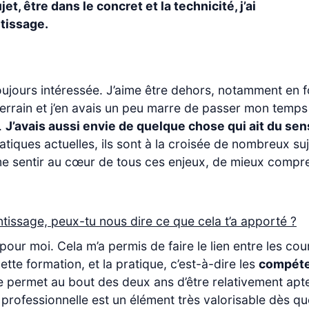
t, être dans le concret et la technicité, j’ai
ntissage.
 toujours intéressée. J’aime être dehors, notamment en
 terrain et j’en avais un peu marre de passer mon te
.
J’avais aussi envie de quelque chose qui ait du sen
iques actuelles, ils sont à la croisée de nombreux suje
e me sentir au cœur de tous ces enjeux, de mieux compr
issage, peux-tu nous dire ce que cela t’a apporté ?
pour moi. Cela m’a permis de faire le lien entre les co
tte formation, et la pratique, c’est-à-dire les
compéten
e permet au bout des deux ans d’être relativement apt
professionnelle est un élément très valorisable dès qu