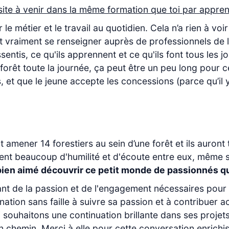
ésite à venir dans la même formation que toi par appren
ser le métier et le travail au quotidien. Cela n’a rien à
t vraiment se renseigner auprès de professionnels de la
sentis, ce qu'ils apprennent et ce qu'ils font tous les j
forêt toute la journée, ça peut être un peu long pour c
et que le jeune accepte les concessions (parce qu’il y 
t amener 14 forestiers au sein d’une forêt et ils auront 
ent beaucoup d'humilité et d'écoute entre eux, même s
 bien aimé découvrir ce petit monde de passionnés q
ant de la passion et de l'engagement nécessaires pour 
ation sans faille à suivre sa passion et à contribuer a
 souhaitons une continuation brillante dans ses projets
n chemin. Merci à elle pour cette conversation enrichiss