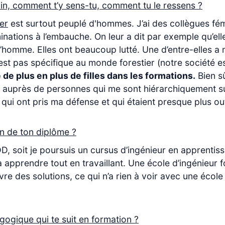
lin, comment t’y sens-tu, comment tu le ressens ?
er
est surtout peuplé d'hommes. J’ai des collègues fé
tions à l’embauche. On leur a dit par exemple qu’elles
 d’homme. Elles ont beaucoup lutté. Une d’entre-elles 
est pas spécifique au monde forestier (notre société es
 de plus en plus de filles dans les formations.
Bien sû
 auprès de personnes qui me sont hiérarchiquement s
 qui ont pris ma défense et qui étaient presque plus o
on de ton diplôme ?
D, soit je poursuis un cursus d’ingénieur en apprenti
à apprendre tout en travaillant. Une école d’ingénieur 
vre des solutions, ce qui n’a rien à voir avec une éc
gogique qui te suit en formation ?