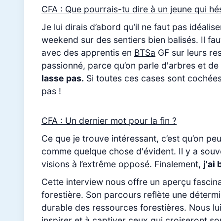
CFA : Que pourrais-tu dire à un jeune qui h
Je lui dirais d’abord qu’il ne faut pas idéali
weekend sur des sentiers bien balisés. Il fau
avec des apprentis en
BTSa
GF sur leurs res
passionné, parce qu’on parle d'arbres et de 
lasse pas.
Si toutes ces cases sont cochées, 
pas !
CFA : Un dernier mot pour la fin ?
Ce que je trouve intéressant, c’est qu’on peu
comme quelque chose d'évident. Il y a souv
visions à l’extrême opposé. Finalement,
j'ai
Cette interview nous offre un aperçu fascin
forestière. Son parcours reflète une détermin
durable des ressources forestières. Nous lui
inspirer et à captiver ceux qui croiseront so