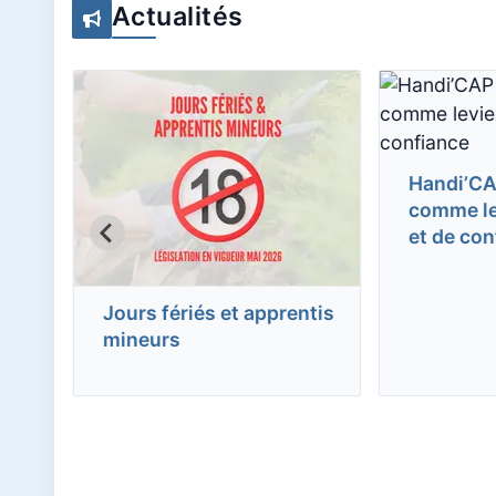
Actualités
Handi’CAP
comme lev
et de con
ies
Jours fériés et apprentis
s
mineurs