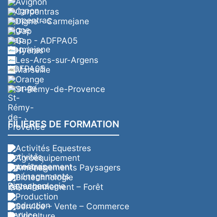
Avignon
Carpentras
Digne - Carmejane
Gap
Gap - ADFPA05
Hyères
Les-Arcs-sur-Argens
Marseille
Orange
St-Rémy-de-Provence
FILIÈRES DE FORMATION
Activités Equestres
Agroéquipement
Aménagements Paysagers
Biotechnologie
Environnement – Forêt
Production
Service – Vente – Commerce
Viticulture